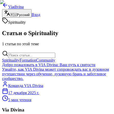
Viadivina
Вход
🇷🇺
Русский
Spirituality
Статьи о Spirituality
1 статья по этой теме
Spirituality
Formation
Community
Добро пожаловать в VIA Divina: Ваш путь к святости
Узнайте, как VIA Divina может сопровождать вас в духовном
путешествии через обучение, духовную брань и заботливое
сообщество.
Команда VIA Divina
17 декабря 2025 г.
5
мин чтения
Via Divina