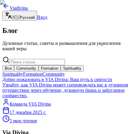
Viadivina
Вход
🇷🇺
Русский
Блог
Духовные статьи, советы и размышления для укрепления
вашей веры
Все
Community
Formation
Spirituality
Spirituality
Formation
Community
Добро пожаловать в VIA Divina: Ваш путь к святости
Узнайте, как VIA Divina может сопровождать вас в духовном
путешествии через обучение, духовную брань и заботливое
сообщество.
Команда VIA Divina
17 декабря 2025 г.
5
мин чтения
Via Divina