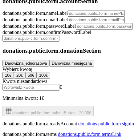
donations.public.form.accountSection
donations.public.form.nameLabel
donations.public.form.emailLabel
donations.public.form.passwordLabel
donations.public.form.confirmPasswordLabel
donations.public.form.donationSection
Darowizna jednorazowa
Darowizna miesięczna
Wybierz kwotę
10
€
20
€
50
€
100
€
Kwota niestandardowa
€
Minimalna kwota: 1€
donations.public.form.submitButton
-
20.00€
donations.public.form.alreadyAccount
donations.public.form.signIn
donations.public.form.terms
donations.public.form.termsLink