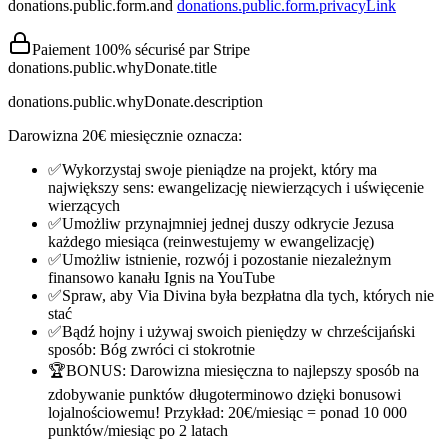
donations.public.form.and
donations.public.form.privacyLink
Paiement 100% sécurisé par Stripe
donations.public.whyDonate.title
donations.public.whyDonate.description
Darowizna 20€ miesięcznie oznacza:
✅
Wykorzystaj swoje pieniądze na projekt, który ma
największy sens: ewangelizację niewierzących i uświęcenie
wierzących
✅
Umożliw przynajmniej jednej duszy odkrycie Jezusa
każdego miesiąca (reinwestujemy w ewangelizację)
✅
Umożliw istnienie, rozwój i pozostanie niezależnym
finansowo kanału Ignis na YouTube
✅
Spraw, aby Via Divina była bezpłatna dla tych, których nie
stać
✅
Bądź hojny i używaj swoich pieniędzy w chrześcijański
sposób: Bóg zwróci ci stokrotnie
🏆
BONUS: Darowizna miesięczna to najlepszy sposób na
zdobywanie punktów długoterminowo dzięki bonusowi
lojalnościowemu! Przykład: 20€/miesiąc = ponad 10 000
punktów/miesiąc po 2 latach