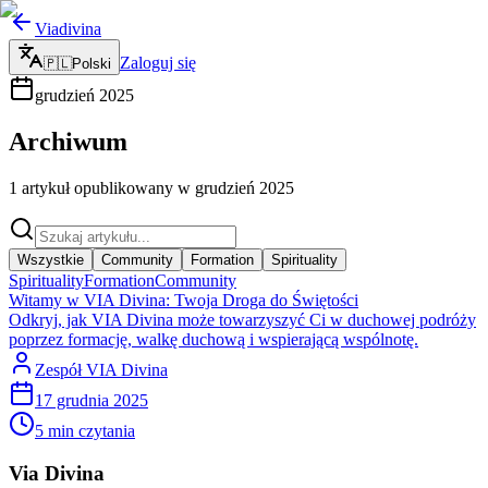
Viadivina
Zaloguj się
🇵🇱
Polski
grudzień
2025
Archiwum
1 artykuł opublikowany w grudzień 2025
Wszystkie
Community
Formation
Spirituality
Spirituality
Formation
Community
Witamy w VIA Divina: Twoja Droga do Świętości
Odkryj, jak VIA Divina może towarzyszyć Ci w duchowej podróży
poprzez formację, walkę duchową i wspierającą wspólnotę.
Zespół VIA Divina
17 grudnia 2025
5
min czytania
Via Divina