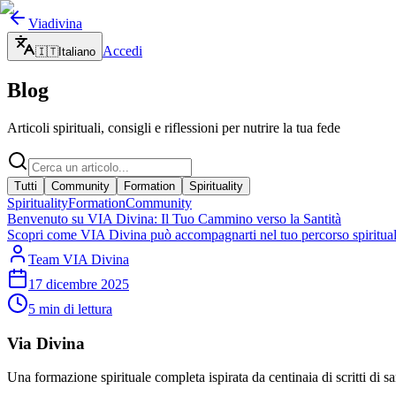
Viadivina
Accedi
🇮🇹
Italiano
Blog
Articoli spirituali, consigli e riflessioni per nutrire la tua fede
Tutti
Community
Formation
Spirituality
Spirituality
Formation
Community
Benvenuto su VIA Divina: Il Tuo Cammino verso la Santità
Scopri come VIA Divina può accompagnarti nel tuo percorso spirituale 
Team VIA Divina
17 dicembre 2025
5
min di lettura
Via Divina
Una formazione spirituale completa ispirata da centinaia di scritti di sant