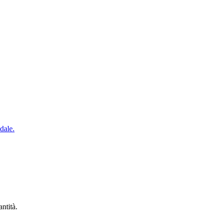
dale.
antità.