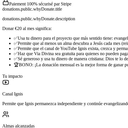
Paiement 100% sécurisé par Stripe
donations.public.whyDonate.title
donations.public.whyDonate.description
Donar €20 al mes significa:
✅
Usa tu dinero para el proyecto que más sentido tiene: evangel
✅
Permite que al menos un alma descubra a Jesús cada mes (rei
✅
Permite que el canal de YouTube Ignis exista, crezca y perm
✅
Haz que Via Divina sea gratuita para quienes no pueden paga
✅
Sé generoso y usa tu dinero de manera cristiana: Dios te lo d
🏆
BONO: ¡La donación mensual es la mejor forma de ganar pun
Tu impacto
Canal Ignis
Permite que Ignis permanezca independiente y continúe evangelizand
Almas alcanzadas