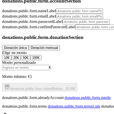
donations.public.form.accountSection
donations.public.form.nameLabel
donations.public.form.emailLabel
donations.public.form.passwordLabel
donations.public.form.confirmPasswordLabel
donations.public.form.donationSection
Donación única
Donación mensual
Elige un monto
10
€
20
€
50
€
100
€
Monto personalizado
€
Monto mínimo: €1
donations.public.form.submitButton
-
20.00€
donations.public.form.alreadyAccount
donations.public.form.signIn
donations.public.form.terms
donations.public.form.termsLink
donatio