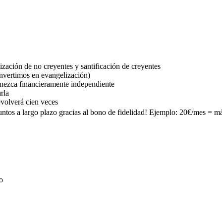
ización de no creyentes y santificación de creyentes
nvertimos en evangelización)
anezca financieramente independiente
rla
evolverá cien veces
tos a largo plazo gracias al bono de fidelidad! Ejemplo: 20€/mes = m
o