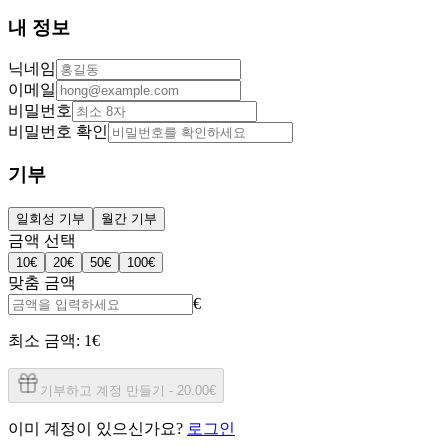
내 정보
닉네임
이메일
비밀번호
비밀번호 확인
기부
일회성 기부
월간 기부
금액 선택
10
€
20
€
50
€
100
€
맞춤 금액
€
최소 금액: 1€
기부하고 계정 만들기
-
20.00€
이미 계정이 있으신가요?
로그인